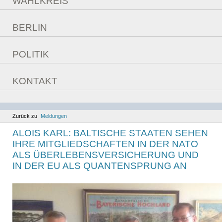
WAHLKREIS
Überzeugungen
Daten
Fragebogen
BERLIN
Bilder
Aufgaben im Bundestag
POLITIK
Reden
aktuelle Themen
Sitzungswoche
KONTAKT
Bilanz
Kontaktmöglichkeiten
Ziele
Berlinfahrt
Kommunales
Zurück zu
Meldungen
ALOIS KARL: BALTISCHE STAATEN SEHEN
IHRE MITGLIEDSCHAFTEN IN DER NATO
ALS ÜBERLEBENSVERSICHERUNG UND
IN DER EU ALS QUANTENSPRUNG AN