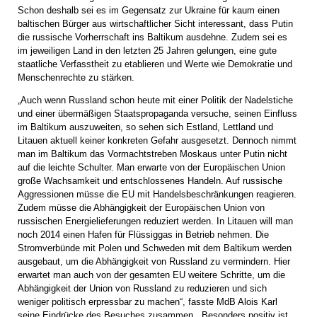
Schon deshalb sei es im Gegensatz zur Ukraine für kaum einen
baltischen Bürger aus wirtschaftlicher Sicht interessant, dass Putin
die russische Vorherrschaft ins Baltikum ausdehne. Zudem sei es
im jeweiligen Land in den letzten 25 Jahren gelungen, eine gute
staatliche Verfasstheit zu etablieren und Werte wie Demokratie und
Menschenrechte zu stärken.
„Auch wenn Russland schon heute mit einer Politik der Nadelstiche
und einer übermäßigen Staatspropaganda versuche, seinen Einfluss
im Baltikum auszuweiten, so sehen sich Estland, Lettland und
Litauen aktuell keiner konkreten Gefahr ausgesetzt. Dennoch nimmt
man im Baltikum das Vormachtstreben Moskaus unter Putin nicht
auf die leichte Schulter. Man erwarte von der Europäischen Union
große Wachsamkeit und entschlossenes Handeln. Auf russische
Aggressionen müsse die EU mit Handelsbeschränkungen reagieren.
Zudem müsse die Abhängigkeit der Europäischen Union von
russischen Energielieferungen reduziert werden. In Litauen will man
noch 2014 einen Hafen für Flüssiggas in Betrieb nehmen. Die
Stromverbünde mit Polen und Schweden mit dem Baltikum werden
ausgebaut, um die Abhängigkeit von Russland zu vermindern. Hier
erwartet man auch von der gesamten EU weitere Schritte, um die
Abhängigkeit der Union von Russland zu reduzieren und sich
weniger politisch erpressbar zu machen“, fasste MdB Alois Karl
seine Eindrücke des Besuches zusammen. „Besonders positiv ist,