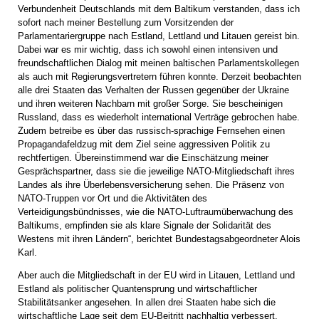
Verbundenheit Deutschlands mit dem Baltikum verstanden, dass ich
sofort nach meiner Bestellung zum Vorsitzenden der
Parlamentariergruppe nach Estland, Lettland und Litauen gereist bin.
Dabei war es mir wichtig, dass ich sowohl einen intensiven und
freundschaftlichen Dialog mit meinen baltischen Parlamentskollegen
als auch mit Regierungsvertretern führen konnte. Derzeit beobachten
alle drei Staaten das Verhalten der Russen gegenüber der Ukraine
und ihren weiteren Nachbarn mit großer Sorge. Sie bescheinigen
Russland, dass es wiederholt international Verträge gebrochen habe.
Zudem betreibe es über das russisch-sprachige Fernsehen einen
Propagandafeldzug mit dem Ziel seine aggressiven Politik zu
rechtfertigen. Übereinstimmend war die Einschätzung meiner
Gesprächspartner, dass sie die jeweilige NATO-Mitgliedschaft ihres
Landes als ihre Überlebensversicherung sehen. Die Präsenz von
NATO-Truppen vor Ort und die Aktivitäten des
Verteidigungsbündnisses, wie die NATO-Luftraumüberwachung des
Baltikums, empfinden sie als klare Signale der Solidarität des
Westens mit ihren Ländern“, berichtet Bundestagsabgeordneter Alois
Karl.
Aber auch die Mitgliedschaft in der EU wird in Litauen, Lettland und
Estland als politischer Quantensprung und wirtschaftlicher
Stabilitätsanker angesehen. In allen drei Staaten habe sich die
wirtschaftliche Lage seit dem EU-Beitritt nachhaltig verbessert.