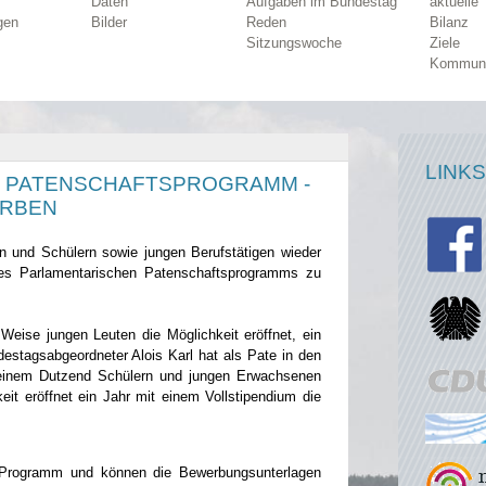
Daten
Aufgaben im Bundestag
aktuelle
gen
Bilder
Reden
Bilanz
Sitzungswoche
Ziele
Kommun
LINKS
 PATENSCHAFTSPROGRAMM -
ERBEN
n und Schülern sowie jungen Berufstätigen wieder
des Parlamentarischen Patenschaftsprogramms zu
Weise jungen Leuten die Möglichkeit eröffnet, ein
estagsabgeordneter Alois Karl hat als Pate in den
s einem Dutzend Schülern und jungen Erwachsenen
it eröffnet ein Jahr mit einem Vollstipendium die
m Programm und können die Bewerbungsunterlagen