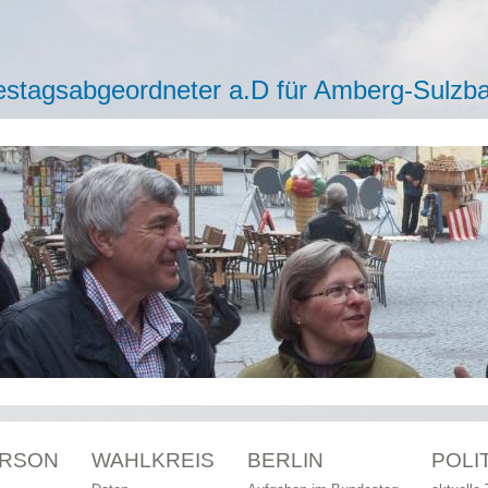
stagsabgeordneter a.D für Amberg-Sulzb
ERSON
WAHLKREIS
BERLIN
POLI