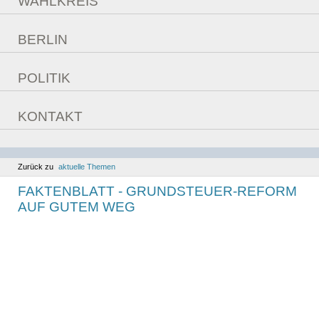
WAHLKREIS
Überzeugungen
Daten
Fragebogen
BERLIN
Bilder
Aufgaben im Bundestag
POLITIK
Reden
aktuelle Themen
Sitzungswoche
KONTAKT
Bilanz
Kontaktmöglichkeiten
Ziele
Berlinfahrt
Kommunales
Zurück zu
aktuelle Themen
FAKTENBLATT - GRUNDSTEUER-REFORM
AUF GUTEM WEG